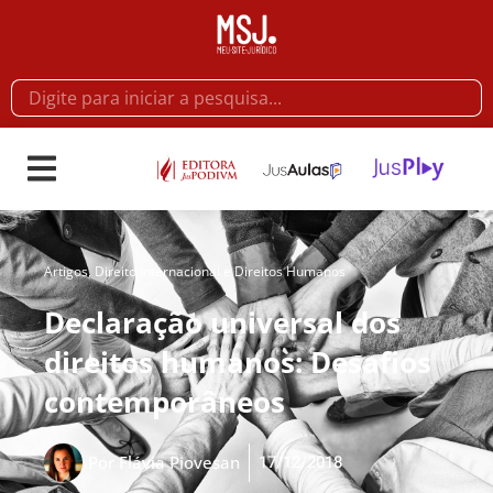
Artigos
,
Direito Internacional e Direitos Humanos
Declaração universal dos
direitos humanos: Desafios
contemporâneos
17/12/2018
Por
Flávia Piovesan