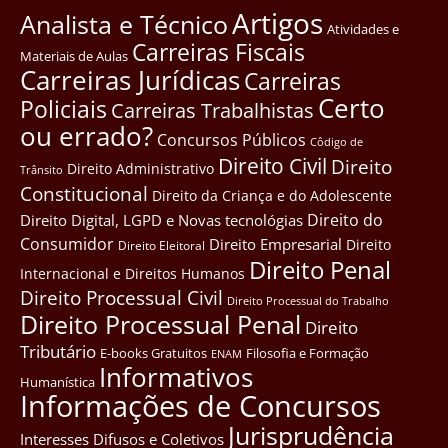
Artigos
Analista e Técnico
Atividades e
Carreiras Fiscais
Materiais de Aulas
Carreiras Jurídicas
Carreiras
Certo
Policiais
Carreiras Trabalhistas
ou errado?
Concursos Públicos
Côdigo de
Direito Civil
Direito
Direito Administrativo
Trânsito
Constitucional
Direito da Criança e do Adolescente
Direito do
Direito Digital, LGPD e Novas tecnológias
Consumidor
Direito Empresarial
Direito
Direito Eleitoral
Direito Penal
Internacional e Direitos Humanos
Direito Processual Civil
Direito Processual do Trabalho
Direito Processual Penal
Direito
Tributário
E-books Gratuitos
Filosofia e Formação
ENAM
Informativos
Humanística
Informações de Concursos
Jurisprudência
Interesses Difusos e Coletivos