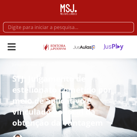
Jurisprudência
,
STJ
STJ: Julgamento de
estelionato cometido por
meio de aplicativo é
vinculado ao local da
obtenção da vantagem