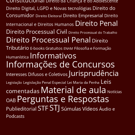
Constitucional
Direito da Criança e do Adolescente
Direito do
Direito Digital, LGPD e Novas tecnológias
Consumidor
Direito Empresarial
Direito
Direito Eleitoral
Direito Penal
Internacional e Direitos Humanos
Direito Processual Civil
Direito Processual do Trabalho
Direito Processual Penal
Direito
Tributário
E-books Gratuitos
Filosofia e Formação
ENAM
Informativos
Humanística
Informações de Concursos
Jurisprudência
Interesses Difusos e Coletivos
Leis
Legislação Penal Especial
Lei Maria da Penha
Legislação
Material de aula
comentadas
Notícias
Perguntas e Respostas
OAB
STJ
STF
Súmulas
Vídeos
Publieditorial
Áudio e
Podcasts