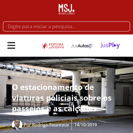
Artigos
,
Côdigo de Trânsito
O estacionamento de
viaturas policiais sobre os
passeios e as calçadas
14/10/2019
Por
Rodrigo Foureaux