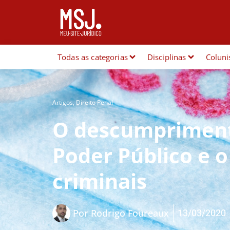
Todas as categorias
Disciplinas
Coluni
Artigos
,
Direito Penal
O descumpriment
Poder Público e 
criminais
13/03/2020
Por
Rodrigo Foureaux