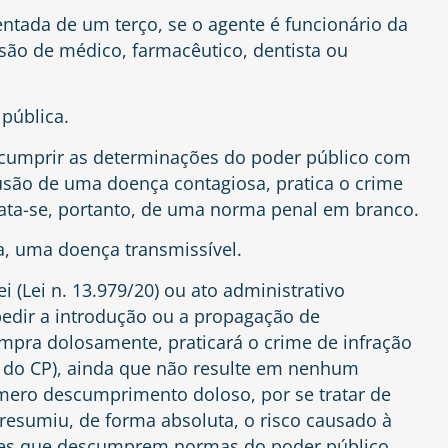
ntada de um terço, se o agente é funcionário da
ssão de médico, farmacêutico, dentista ou
pública.
 cumprir as determinações do poder público com
usão de uma doença contagiosa, pratica o crime
Trata-se, portanto, de uma norma penal em branco.
, uma doença transmissível.
i (Lei n. 13.979/20) ou ato administrativo
pedir a introdução ou a propagação de
mpra dolosamente, praticará o crime de infração
68 do CP), ainda que não resulte em nenhum
 mero descumprimento doloso, por se tratar de
presumiu, de forma absoluta, o risco causado à
les que descumprem normas do poder público