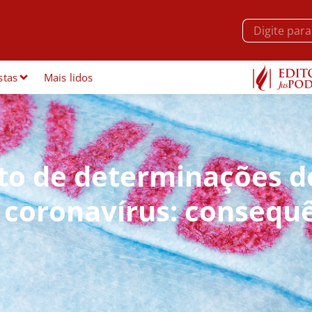
stas
Mais lidos
o de determinações d
o coronavírus: consequ