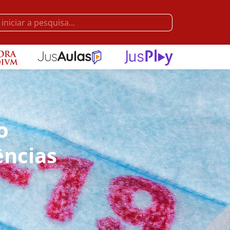
o
ências