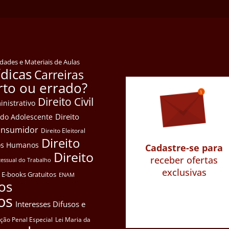
idades e Materiais de Aulas
ídicas
Carreiras
rto ou errado?
Direito Civil
inistrativo
Direito
e do Adolescente
Consumidor
Direito Eleitoral
Direito
itos Humanos
Cadastre-se para
Direito
receber ofertas
cessual do Trabalho
exclusivas
E-books Gratuitos
ENAM
os
os
Interesses Difusos e
ação Penal Especial
Lei Maria da