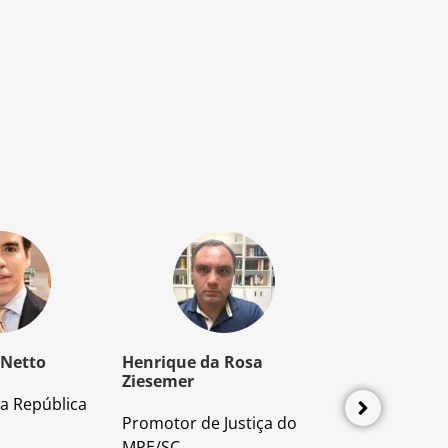
 Netto
Henrique da Rosa
Mozart Borb
Ziesemer
a República
Advogado e P
Promotor de Justiça do
Direito Proces
MPE/SC