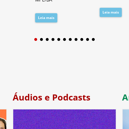
Leia mais
Leia mais
1
2
3
4
5
6
7
Áudios e Podcasts
A