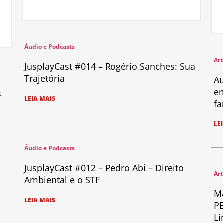
Áudio e Podcasts
Art
JusplayCast #014 – Rogério Sanches: Sua
Trajetória
Au
em
s
LEIA MAIS
fa
LE
Áudio e Podcasts
JusplayCast #012 – Pedro Abi – Direito
Art
Ambiental e o STF
Ma
LEIA MAIS
PE
Li