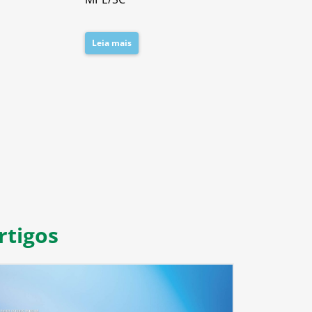
Leia mais
Leia mais
8
9
10
11
rtigos