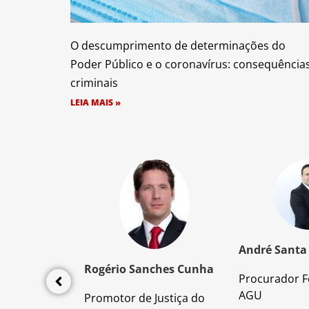
O descumprimento de determinações do
Poder Público e o coronavírus: consequência
criminais
LEIA MAIS »
z Santos
André Santa
Rogério Sanches Cunha
Procurador F
lícia Civil
AGU
Promotor de Justiça do
da PC/SP