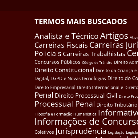
TERMOS MAIS BUSCADOS
Artigos
Analista e Técnico
Ativ
Carreiras Jur
Carreiras Fiscais
Ce
Policiais
Carreiras Trabalhistas
Concursos Públicos
Direito Adm
Côdigo de Trânsito
Direito Constitucional
Direito da Criança 
Direito do 
Digital, LGPD e Novas tecnológias
Direito Empresarial
Direito Internacional e Dire
Penal
Direito Processual Civil
Direito Pro
Processual Penal
Direito Tributário
Informativ
Filosofia e Formação Humanística
Informações de Concurs
Jurisprudência
Coletivos
Legisl
Legislação