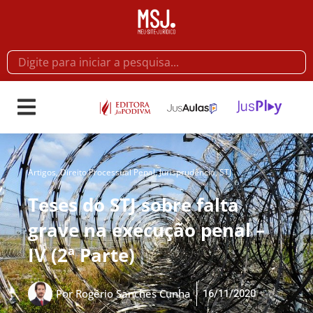
Artigos
,
Direito Processual Penal
,
Jurisprudência
,
STJ
Teses do STJ sobre falta
grave na execução penal –
IV (2ª Parte)
16/11/2020
Por
Rogério Sanches Cunha