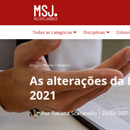
Todas as categorias
Disciplinas
Coluni
Artigos
,
Direito Tributário
As alterações da 
2021
25/03/2021
Por
Tatiana Scaranello