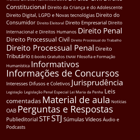
Constitucional
Direito da Criança e do Adolescente
Direito do
Direito Digital, LGPD e Novas tecnológias
Consumidor
Direito Empresarial
Direito
Direito Eleitoral
Direito Penal
Internacional e Direitos Humanos
Direito Processual Civil
Direito Processual do Trabalho
Direito Processual Penal
Direito
Tributário
E-books Gratuitos
Filosofia e Formação
ENAM
Informativos
Humanística
Informações de Concursos
Jurisprudência
Interesses Difusos e Coletivos
Leis
Legislação Penal Especial
Lei Maria da Penha
Legislação
Material de aula
comentadas
Notícias
Perguntas e Respostas
OAB
STJ
STF
Súmulas
Vídeos
Publieditorial
Áudio e
Podcasts