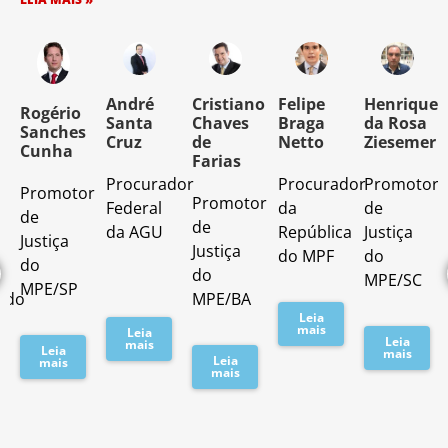
o
André
Cristiano
Felipe
Henrique
Rogério
Santa
Chaves
Braga
da Rosa
Sanches
Cruz
de
Netto
Ziesemer
Cunha
Farias
Procurador
Procurador
Promotor
Promotor
o
Promotor
Federal
da
de
de
de
da AGU
República
Justiça
Justiça
Justiça
do MPF
do
do
do
MPE/SC
MPE/SP
ado
MPE/BA
Leia
mais
Leia
Leia
mais
Leia
mais
Leia
mais
mais