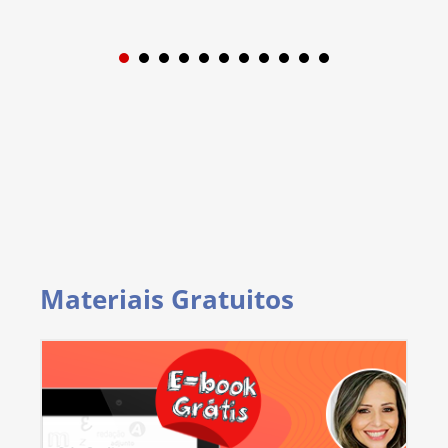
1
2
3
4
5
6
7
8
9
Materiais Gratuitos