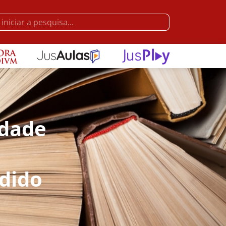
idade
dido