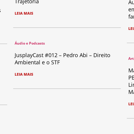
Trajetória
Au
em
s
LEIA MAIS
fa
LE
Áudio e Podcasts
JusplayCast #012 – Pedro Abi – Direito
Art
Ambiental e o STF
Ma
LEIA MAIS
PE
Li
Ma
LE