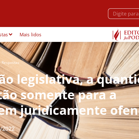
stas
Mais lidos
e Respostas
ão legislativa, a quant
 tão somente para a
em juridicamente ofen
/2022