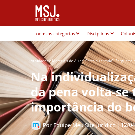
Todas as categorias
Disciplinas
Coluni
Atividades e Materiais de Aulas
,
Certo ou errado?
,
Perguntas 
Na individualizaç
da pena volta-se
importância do b
12/04
Por
Equipe Meu Site Jurídico