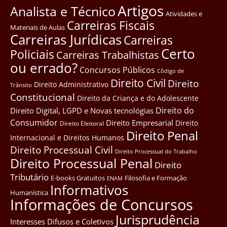
Artigos
Analista e Técnico
Atividades e
Carreiras Fiscais
Materiais de Aulas
Carreiras Jurídicas
Carreiras
Certo
Policiais
Carreiras Trabalhistas
ou errado?
Concursos Públicos
Côdigo de
Direito Civil
Direito
Direito Administrativo
Trânsito
Constitucional
Direito da Criança e do Adolescente
Direito do
Direito Digital, LGPD e Novas tecnológias
Consumidor
Direito Empresarial
Direito
Direito Eleitoral
Direito Penal
Internacional e Direitos Humanos
Direito Processual Civil
Direito Processual do Trabalho
Direito Processual Penal
Direito
Tributário
E-books Gratuitos
Filosofia e Formação
ENAM
Informativos
Humanística
Informações de Concursos
Jurisprudência
Interesses Difusos e Coletivos