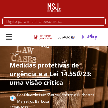
Artigos
Medidas protetivas de
urgência e a Lei 14.550/23:
uma visão crítica
Por
Eduardo Luiz Santos Cabette e Ruchester
Marreiros Barbosa
17/05/2023