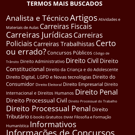
TERMOS MAIS BUSCADOS
Artigos
Analista e Técnico
Atividades e
Carreiras Fiscais
Materiais de Aulas
Carreiras Jurídicas
Carreiras
Certo
Policiais
Carreiras Trabalhistas
ou errado?
Concursos Públicos
Côdigo de
Direito Civil
Direito
Direito Administrativo
Trânsito
Constitucional
Direito da Criança e do Adolescente
Direito do
Direito Digital, LGPD e Novas tecnológias
Consumidor
Direito Empresarial
Direito
Direito Eleitoral
Direito Penal
Internacional e Direitos Humanos
Direito Processual Civil
Direito Processual do Trabalho
Direito Processual Penal
Direito
Tributário
E-books Gratuitos
Filosofia e Formação
ENAM
Informativos
Humanística
Informações de Concursos