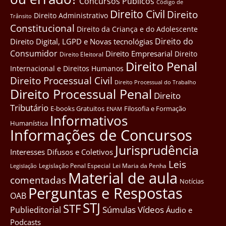
Concursos Públicos
Côdigo de
Direito Civil
Direito
Direito Administrativo
Trânsito
Constitucional
Direito da Criança e do Adolescente
Direito do
Direito Digital, LGPD e Novas tecnológias
Consumidor
Direito Empresarial
Direito
Direito Eleitoral
Direito Penal
Internacional e Direitos Humanos
Direito Processual Civil
Direito Processual do Trabalho
Direito Processual Penal
Direito
Tributário
E-books Gratuitos
Filosofia e Formação
ENAM
Informativos
Humanística
Informações de Concursos
Jurisprudência
Interesses Difusos e Coletivos
Leis
Legislação Penal Especial
Lei Maria da Penha
Legislação
Material de aula
comentadas
Notícias
Perguntas e Respostas
OAB
STJ
STF
Súmulas
Vídeos
Publieditorial
Áudio e
Podcasts