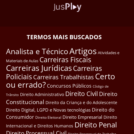
TERMOS MAIS BUSCADOS
Artigos
Analista e Técnico
Atividades e
Carreiras Fiscais
Materiais de Aulas
Carreiras Jurídicas
Carreiras
Certo
Policiais
Carreiras Trabalhistas
ou errado?
Concursos Públicos
Côdigo de
Direito Civil
Direito
Direito Administrativo
Trânsito
Constitucional
Direito da Criança e do Adolescente
Direito do
Direito Digital, LGPD e Novas tecnológias
Consumidor
Direito Empresarial
Direito
Direito Eleitoral
Direito Penal
Internacional e Direitos Humanos
Direito Processual Civil
Direito Processual do Trabalho