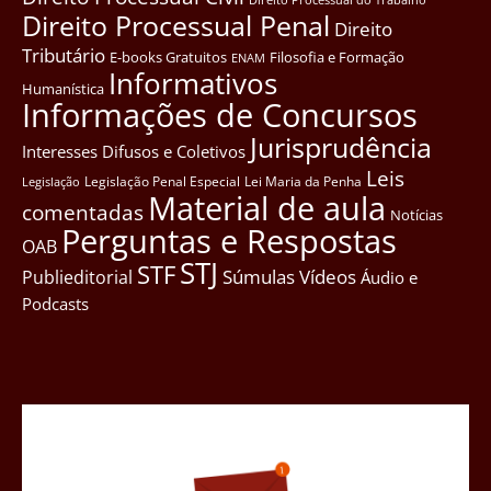
Direito Processual Penal
Direito
Tributário
E-books Gratuitos
Filosofia e Formação
ENAM
Informativos
Humanística
Informações de Concursos
Jurisprudência
Interesses Difusos e Coletivos
Leis
Legislação Penal Especial
Lei Maria da Penha
Legislação
Material de aula
comentadas
Notícias
Perguntas e Respostas
OAB
STJ
STF
Súmulas
Vídeos
Publieditorial
Áudio e
Podcasts