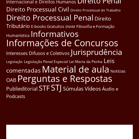
Direito Penal
Internacional e Direitos Humanos
Direito Processual Civil
Direito Processual do Trabalho
Direito Processual Penal
Direito
Tributário
E-books Gratuitos
Filosofia e Formação
ENAM
Informativos
Humanística
Informações de Concursos
Jurisprudência
Interesses Difusos e Coletivos
Leis
Legislação Penal Especial
Lei Maria da Penha
Legislação
Material de aula
comentadas
Notícias
Perguntas e Respostas
OAB
STJ
STF
Súmulas
Vídeos
Publieditorial
Áudio e
Podcasts