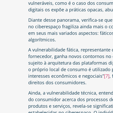
vulneráveis, como é o caso dos consumi
digitais os expõe a práticas opacas, ab
Diante desse panorama, verifica-se qu
no ciberespaço fragiliza ainda mais o 
em seus mais variados aspectos: fáticos,
algorítmicos.
A vulnerabilidade fática, representant
fornecedor, ganha novos contornos no 
sujeito à arquitetura das plataformas di
o próprio local de consumo é utilizad
interesses econômicos e negociais”
[7]
,
direitos dos consumidores.
Ainda, a vulnerabilidade técnica, ente
do consumidor acerca dos processos d
produtos e serviços, revela-se signifi
estabelecidas no ciberespaço. O indiví