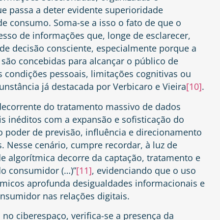
ue passa a deter evidente superioridade
de consumo. Soma-se a isso o fato de que o
sso de informações que, longe de esclarecer,
a de decisão consciente, especialmente porque a
l são concebidas para alcançar o público de
 condições pessoais, limitações cognitivas ou
nstância já destacada por Verbicaro e Vieira
[10]
.
, decorrente do tratamento massivo de dados
s inéditos com a expansão e sofisticação do
 poder de previsão, influência e direcionamento
. Nesse cenário, cumpre recordar, à luz de
ade algorítmica decorre da captação, tratamento e
do consumidor (…)”
[11]
, evidenciando que o uso
ítmicos aprofunda desigualdades informacionais e
sumidor nas relações digitais.
 no ciberespaço, verifica-se a presença da