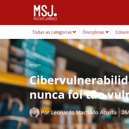
Todas as categorias
Disciplinas
Coluni
Artigos
Cibervulnerabili
nunca foi tão vu
26
Por
Leonardo Machado Acosta