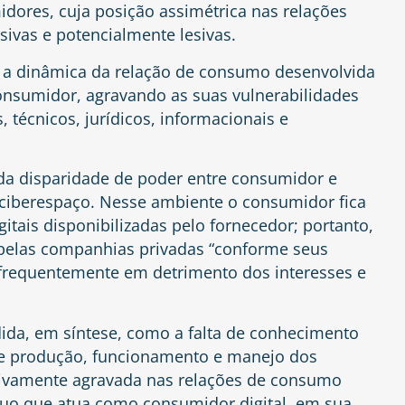
dores, cuja posição assimétrica nas relações
usivas e potencialmente lesivas.
e a dinâmica da relação de consumo desenvolvida
consumidor, agravando as suas vulnerabilidades
 técnicos, jurídicos, informacionais e
e da disparidade de poder entre consumidor e
ciberespaço. Nesse ambiente o consumidor fica
gitais disponibilizadas pelo fornecedor; portanto,
o pelas companhias privadas “conforme seus
 frequentemente em detrimento dos interesses e
ndida, em síntese, como a falta de conhecimento
e produção, funcionamento e manejo dos
cativamente agravada nas relações de consumo
duo que atua como consumidor digital, em sua