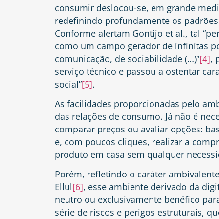
consumir deslocou-se, em grande medida,
redefinindo profundamente os padrões 
Conforme alertam Gontijo et al., tal “pe
como um campo gerador de infinitas po
comunicação, de sociabilidade (…)”
[4]
, 
serviço técnico e passou a ostentar car
social”
[5]
.
As facilidades proporcionadas pelo amb
das relações de consumo. Já não é neces
comparar preços ou avaliar opções: bas
e, com poucos cliques, realizar a compr
produto em casa sem qualquer necessi
Porém, refletindo o caráter ambivalent
Ellul
[6]
, esse ambiente derivado da digi
neutro ou exclusivamente benéfico para
série de riscos e perigos estruturais, 