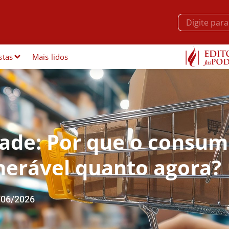
stas
Mais lidos
dade: Por que o consum
lnerável quanto agora?
/06/2026