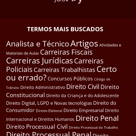
TERMOS MAIS BUSCADOS
Artigos
Analista e Técnico
Atividades e
Carreiras Fiscais
Materiais de Aulas
Carreiras Jurídicas
Carreiras
Certo
Policiais
Carreiras Trabalhistas
ou errado?
Concursos Públicos
Côdigo de
Direito Civil
Direito
Direito Administrativo
Trânsito
Constitucional
Direito da Criança e do Adolescente
Direito do
Direito Digital, LGPD e Novas tecnológias
Consumidor
Direito Empresarial
Direito
Direito Eleitoral
Direito Penal
Internacional e Direitos Humanos
Direito Processual Civil
Direito Processual do Trabalho
Direito Processual Penal
Direito