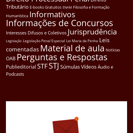
Tributário
E-books Gratuitos
Filosofia e Formação
ENAM
Informativos
Humanística
Informações de Concursos
Jurisprudência
Interesses Difusos e Coletivos
Leis
Legislação Penal Especial
Lei Maria da Penha
Legislação
Material de aula
comentadas
Notícias
Perguntas e Respostas
OAB
STJ
STF
Súmulas
Vídeos
Publieditorial
Áudio e
Podcasts