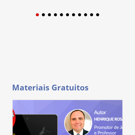
1
2
3
4
5
6
7
8
9
Materiais Gratuitos