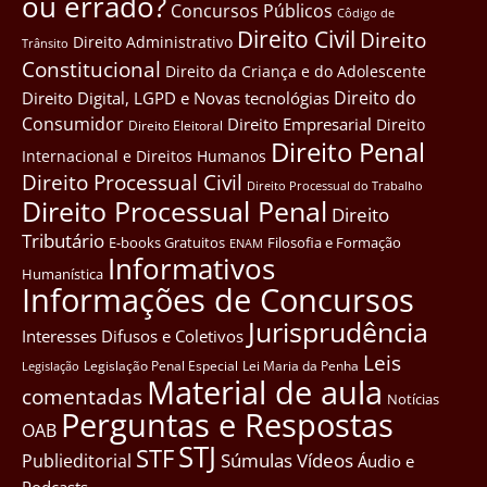
ou errado?
Concursos Públicos
Côdigo de
Direito Civil
Direito
Direito Administrativo
Trânsito
Constitucional
Direito da Criança e do Adolescente
Direito do
Direito Digital, LGPD e Novas tecnológias
Consumidor
Direito Empresarial
Direito
Direito Eleitoral
Direito Penal
Internacional e Direitos Humanos
Direito Processual Civil
Direito Processual do Trabalho
Direito Processual Penal
Direito
Tributário
E-books Gratuitos
Filosofia e Formação
ENAM
Informativos
Humanística
Informações de Concursos
Jurisprudência
Interesses Difusos e Coletivos
Leis
Legislação Penal Especial
Lei Maria da Penha
Legislação
Material de aula
comentadas
Notícias
Perguntas e Respostas
OAB
STJ
STF
Súmulas
Vídeos
Publieditorial
Áudio e
Podcasts