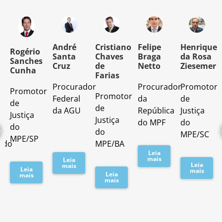
o
André
Cristiano
Felipe
Henrique
Rogério
Santa
Chaves
Braga
da Rosa
Sanches
Cruz
de
Netto
Ziesemer
Cunha
Farias
Procurador
Procurador
Promotor
Promotor
o
Promotor
Federal
da
de
de
de
da AGU
República
Justiça
Justiça
Justiça
do MPF
do
do
do
MPE/SC
MPE/SP
ado
MPE/BA
Leia
mais
Leia
Leia
mais
Leia
mais
Leia
mais
mais