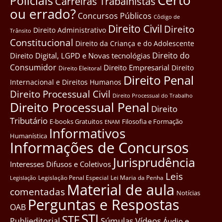
Certo
Policiais
Carreiras Trabalhistas
ou errado?
Concursos Públicos
Côdigo de
Direito Civil
Direito
Direito Administrativo
Trânsito
Constitucional
Direito da Criança e do Adolescente
Direito do
Direito Digital, LGPD e Novas tecnológias
Consumidor
Direito Empresarial
Direito
Direito Eleitoral
Direito Penal
Internacional e Direitos Humanos
Direito Processual Civil
Direito Processual do Trabalho
Direito Processual Penal
Direito
Tributário
E-books Gratuitos
Filosofia e Formação
ENAM
Informativos
Humanística
Informações de Concursos
Jurisprudência
Interesses Difusos e Coletivos
Leis
Legislação Penal Especial
Lei Maria da Penha
Legislação
Material de aula
comentadas
Notícias
Perguntas e Respostas
OAB
STJ
STF
Súmulas
Vídeos
Publieditorial
Áudio e