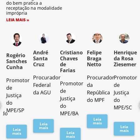
do bem pratica a
receptação na modalidade
imprópria
LEIA MAIS »
o
André
Cristiano
Felipe
Henrique
Rogério
Santa
Chaves
Braga
da Rosa
Sanches
Cruz
de
Netto
Ziesemer
Cunha
Farias
Procurador
Procurador
Promotor
Promotor
o
Promotor
Federal
da
de
de
de
da AGU
República
Justiça
Justiça
Justiça
do MPF
do
do
do
MPE/SC
MPE/SP
ado
MPE/BA
Leia
mais
Leia
Leia
mais
Leia
mais
Leia
mais
mais