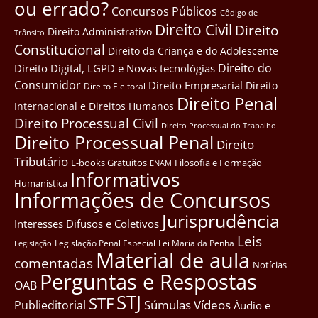
ou errado?
Concursos Públicos
Côdigo de
Direito Civil
Direito
Direito Administrativo
Trânsito
Constitucional
Direito da Criança e do Adolescente
Direito do
Direito Digital, LGPD e Novas tecnológias
Consumidor
Direito Empresarial
Direito
Direito Eleitoral
Direito Penal
Internacional e Direitos Humanos
Direito Processual Civil
Direito Processual do Trabalho
Direito Processual Penal
Direito
Tributário
E-books Gratuitos
Filosofia e Formação
ENAM
Informativos
Humanística
Informações de Concursos
Jurisprudência
Interesses Difusos e Coletivos
Leis
Legislação Penal Especial
Lei Maria da Penha
Legislação
Material de aula
comentadas
Notícias
Perguntas e Respostas
OAB
STJ
STF
Súmulas
Vídeos
Publieditorial
Áudio e