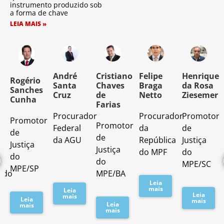
instrumento produzido sob
a forma de chave
LEIA MAIS »
o
André
Cristiano
Felipe
Henrique
Rogério
Santa
Chaves
Braga
da Rosa
Sanches
Cruz
de
Netto
Ziesemer
Cunha
Farias
Procurador
Procurador
Promotor
Promotor
o
Promotor
Federal
da
de
de
de
da AGU
República
Justiça
Justiça
Justiça
do MPF
do
do
do
MPE/SC
MPE/SP
ado
MPE/BA
Leia
mais
Leia
Leia
mais
Leia
mais
Leia
mais
mais