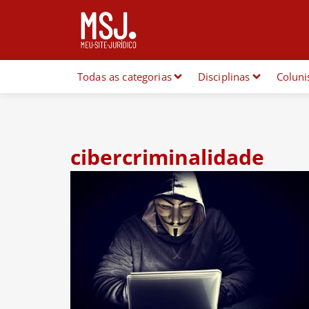
Todas as categorias
Disciplinas
Coluni
cibercriminalidade