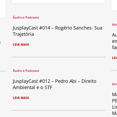
Áudio e Podcasts
Art
JusplayCast #014 – Rogério Sanches: Sua
Trajetória
Au
em
s
LEIA MAIS
fa
LE
Áudio e Podcasts
JusplayCast #012 – Pedro Abi – Direito
Art
Ambiental e o STF
Ma
LEIA MAIS
PE
Li
Ma