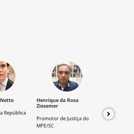
 Netto
Henrique da Rosa
Mozart Borb
Ziesemer
a República
Advogado e P
Promotor de Justiça do
Direito Proces
MPE/SC