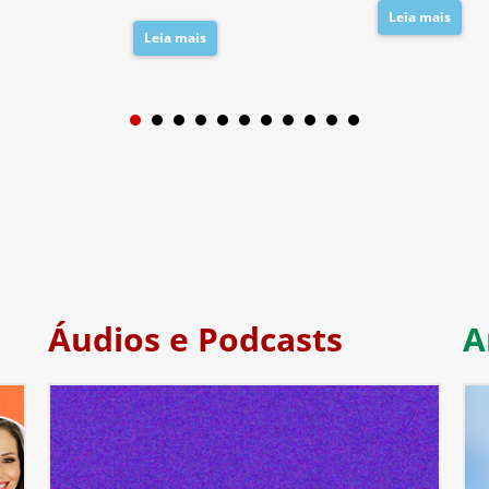
Leia mais
Leia mais
1
2
3
4
5
6
7
Áudios e Podcasts
A