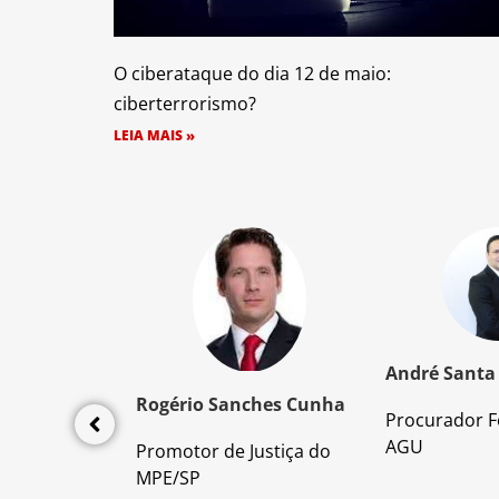
O ciberataque do dia 12 de maio:
ciberterrorismo?
LEIA MAIS »
z Santos
André Santa
Rogério Sanches Cunha
Procurador F
lícia Civil
AGU
Promotor de Justiça do
da PC/SP
MPE/SP