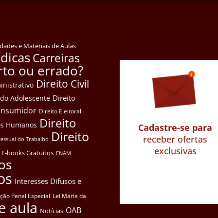
idades e Materiais de Aulas
ídicas
Carreiras
rto ou errado?
Direito Civil
inistrativo
Direito
e do Adolescente
Consumidor
Direito Eleitoral
Direito
itos Humanos
Cadastre-se para
Direito
receber ofertas
cessual do Trabalho
exclusivas
E-books Gratuitos
ENAM
os
os
Interesses Difusos e
ação Penal Especial
Lei Maria da
e aula
OAB
Notícias