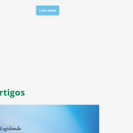
Leia mais
Leia mais
8
9
10
11
rtigos