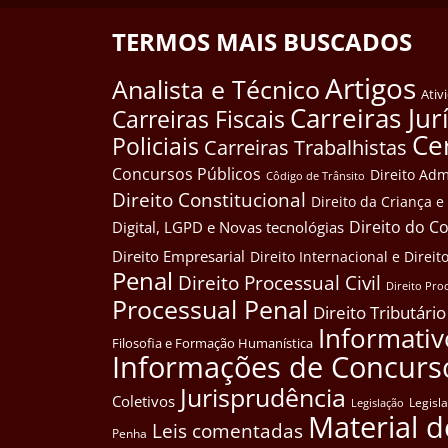
TERMOS MAIS BUSCADOS
Artigos
Analista e Técnico
Ativ
Carreiras Jur
Carreiras Fiscais
Ce
Policiais
Carreiras Trabalhistas
Concursos Públicos
Direito Adm
Côdigo de Trânsito
Direito Constitucional
Direito da Criança 
Direito do 
Digital, LGPD e Novas tecnológias
Direito Empresarial
Direito Internacional e Dire
Penal
Direito Processual Civil
Direito Pro
Processual Penal
Direito Tributário
Informativ
Filosofia e Formação Humanística
Informações de Concurs
Jurisprudência
Coletivos
Legisl
Legislação
Material d
Leis comentadas
Penha