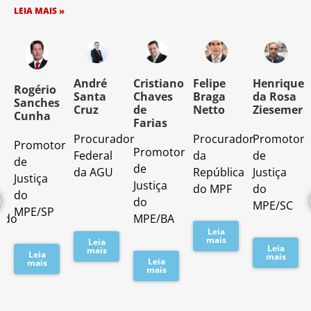
LEIA MAIS »
o
André
Cristiano
Felipe
Henrique
Rogério
Santa
Chaves
Braga
da Rosa
Sanches
Cruz
de
Netto
Ziesemer
Cunha
Farias
Procurador
Procurador
Promotor
Promotor
o
Promotor
Federal
da
de
de
de
da AGU
República
Justiça
Justiça
Justiça
do MPF
do
do
do
MPE/SC
MPE/SP
ado
MPE/BA
Leia
mais
Leia
Leia
mais
Leia
mais
Leia
mais
mais