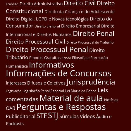
Direito Civil
Direito
Direito Administrativo
Trânsito
Constitucional
Direito da Criança e do Adolescente
Direito do
Direito Digital, LGPD e Novas tecnológias
Consumidor
Direito Empresarial
Direito
Direito Eleitoral
Direito Penal
Internacional e Direitos Humanos
Direito Processual Civil
Direito Processual do Trabalho
Direito Processual Penal
Direito
Tributário
E-books Gratuitos
Filosofia e Formação
ENAM
Informativos
Humanística
Informações de Concursos
Jurisprudência
Interesses Difusos e Coletivos
Leis
Legislação Penal Especial
Lei Maria da Penha
Legislação
Material de aula
comentadas
Notícias
Perguntas e Respostas
OAB
STJ
STF
Súmulas
Vídeos
Publieditorial
Áudio e
Podcasts