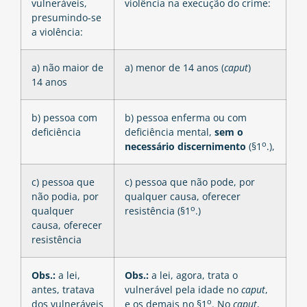
vulneráveis,
violência na execução do crime:
presumindo-se
a violência:
a) não maior de
a) menor de 14 anos (
caput
)
14 anos
b) pessoa com
b) pessoa enferma ou com
deficiência
deficiência mental,
sem o
o
necessário discernimento
(§1
.),
c) pessoa que
c) pessoa que não pode, por
não podia, por
qualquer causa, oferecer
o
qualquer
resistência (§1
.)
causa, oferecer
resistência
Obs.:
a lei,
Obs.:
a lei, agora, trata o
antes, tratava
vulnerável pela idade no
caput
,
o
dos vulneráveis
e os demais no §1
. No
caput
,