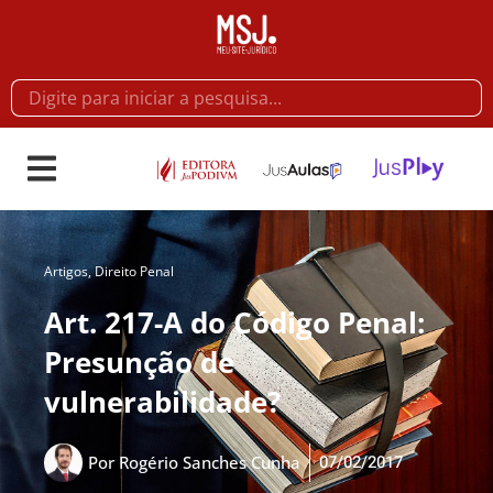
Artigos
,
Direito Penal
Art. 217-A do Código Penal:
Presunção de
vulnerabilidade?
07/02/2017
Por
Rogério Sanches Cunha