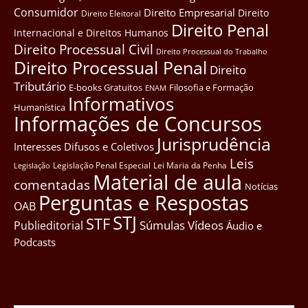
Consumidor
Direito Empresarial
Direito
Direito Eleitoral
Direito Penal
Internacional e Direitos Humanos
Direito Processual Civil
Direito Processual do Trabalho
Direito Processual Penal
Direito
Tributário
E-books Gratuitos
Filosofia e Formação
ENAM
Informativos
Humanística
Informações de Concursos
Jurisprudência
Interesses Difusos e Coletivos
Leis
Legislação Penal Especial
Lei Maria da Penha
Legislação
Material de aula
comentadas
Notícias
Perguntas e Respostas
OAB
STJ
STF
Súmulas
Vídeos
Publieditorial
Áudio e
Podcasts