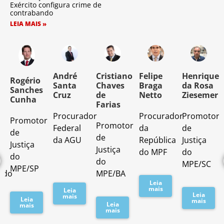
Exército configura crime de
contrabando
LEIA MAIS »
o
André
Cristiano
Felipe
Henrique
Rogério
Santa
Chaves
Braga
da Rosa
Sanches
Cruz
de
Netto
Ziesemer
Cunha
Farias
Procurador
Procurador
Promotor
Promotor
o
Promotor
Federal
da
de
de
de
da AGU
República
Justiça
Justiça
Justiça
do MPF
do
do
do
MPE/SC
MPE/SP
ado
MPE/BA
Leia
mais
Leia
Leia
mais
Leia
mais
Leia
mais
mais