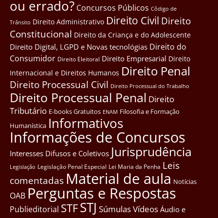
ou errado?
Concursos Públicos
Côdigo de
Direito Civil
Direito
Direito Administrativo
Trânsito
Constitucional
Direito da Criança e do Adolescente
Direito do
Direito Digital, LGPD e Novas tecnológias
Consumidor
Direito Empresarial
Direito
Direito Eleitoral
Direito Penal
Internacional e Direitos Humanos
Direito Processual Civil
Direito Processual do Trabalho
Direito Processual Penal
Direito
Tributário
E-books Gratuitos
Filosofia e Formação
ENAM
Informativos
Humanística
Informações de Concursos
Jurisprudência
Interesses Difusos e Coletivos
Leis
Legislação Penal Especial
Lei Maria da Penha
Legislação
Material de aula
comentadas
Notícias
Perguntas e Respostas
OAB
STJ
STF
Súmulas
Vídeos
Publieditorial
Áudio e