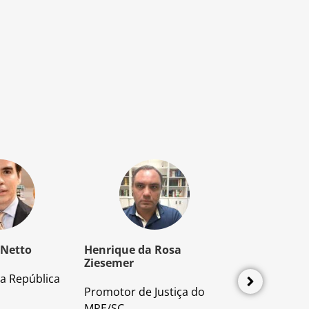
 Netto
Henrique da Rosa
Mozart Borb
Ziesemer
a República
Advogado e P
Promotor de Justiça do
Direito Proces
MPE/SC