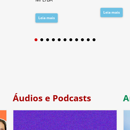
Leia mais
Leia mais
1
2
3
4
5
6
7
Áudios e Podcasts
A