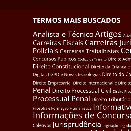
TERMOS MAIS BUSCADOS
Artigos
Analista e Técnico
Ativ
Carreiras Jur
Carreiras Fiscais
Ce
Policiais
Carreiras Trabalhistas
Concursos Públicos
Direito Adm
Côdigo de Trânsito
Direito Constitucional
Direito da Criança 
Direito do 
Digital, LGPD e Novas tecnológias
Direito Empresarial
Direito Internacional e Dire
Penal
Direito Processual Civil
Direito Pro
Processual Penal
Direito Tributário
Informativ
Filosofia e Formação Humanística
Informações de Concurs
Jurisprudência
Coletivos
Legisl
Legislação