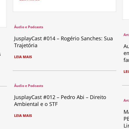
Áudio e Podcasts
Art
JusplayCast #014 – Rogério Sanches: Sua
Trajetória
Au
em
s
LEIA MAIS
fa
LE
Áudio e Podcasts
JusplayCast #012 – Pedro Abi – Direito
Art
Ambiental e o STF
Ma
LEIA MAIS
PE
Li