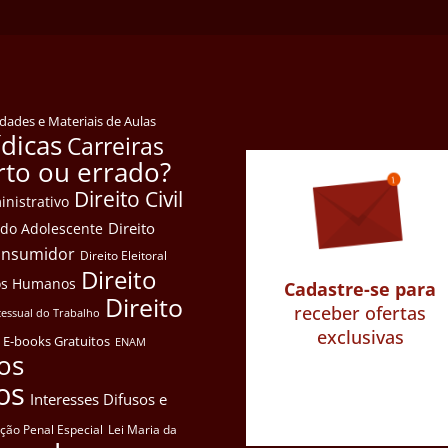
idades e Materiais de Aulas
ídicas
Carreiras
rto ou errado?
Direito Civil
inistrativo
Direito
e do Adolescente
Consumidor
Direito Eleitoral
Direito
itos Humanos
Cadastre-se para
Direito
receber ofertas
cessual do Trabalho
exclusivas
E-books Gratuitos
ENAM
os
os
Interesses Difusos e
ação Penal Especial
Lei Maria da