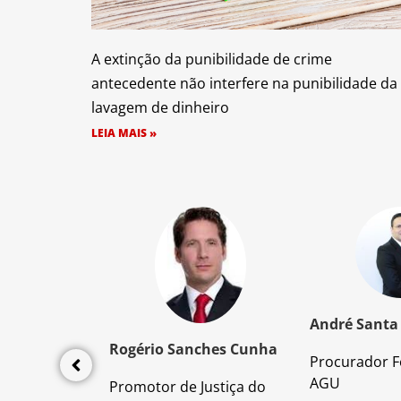
A extinção da punibilidade de crime
antecedente não interfere na punibilidade da
lavagem de dinheiro
LEIA MAIS »
z Santos
André Santa
Rogério Sanches Cunha
Procurador F
lícia Civil
AGU
Promotor de Justiça do
da PC/SP