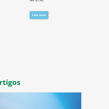
Leia mais
Leia mais
8
9
10
11
rtigos