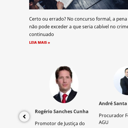
Certo ou errado? No concurso formal, a pena
não pode exceder a que seria cabível no crim
continuado
LEIA MAIS »
z Santos
André Santa
Rogério Sanches Cunha
Procurador F
lícia Civil
AGU
Promotor de Justiça do
da PC/SP