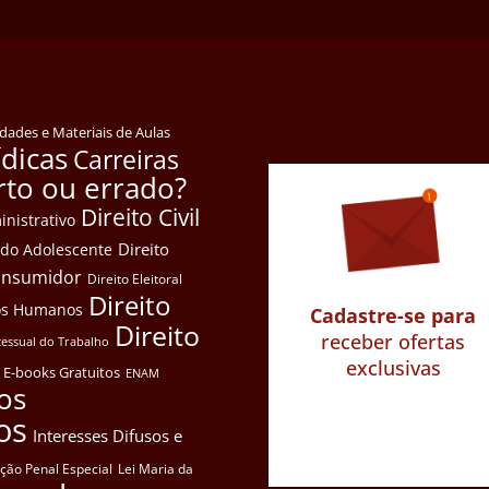
idades e Materiais de Aulas
ídicas
Carreiras
rto ou errado?
Direito Civil
inistrativo
Direito
e do Adolescente
Consumidor
Direito Eleitoral
Direito
itos Humanos
Cadastre-se para
Direito
receber ofertas
cessual do Trabalho
exclusivas
E-books Gratuitos
ENAM
os
os
Interesses Difusos e
ação Penal Especial
Lei Maria da