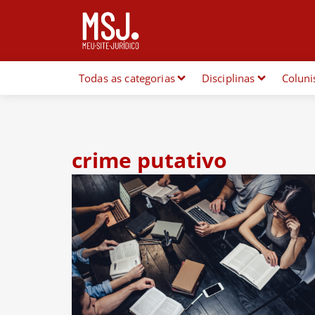
Todas as categorias
Disciplinas
Coluni
crime putativo