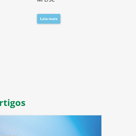
Leia mais
Leia mais
8
9
10
11
rtigos