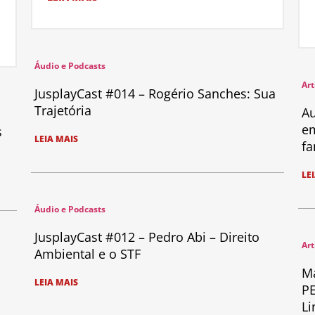
Áudio e Podcasts
Art
JusplayCast #014 – Rogério Sanches: Sua
Trajetória
Au
em
s
LEIA MAIS
fa
LE
Áudio e Podcasts
JusplayCast #012 – Pedro Abi – Direito
Art
Ambiental e o STF
Ma
LEIA MAIS
PE
Li