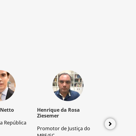
 Netto
Henrique da Rosa
Mozart Borb
Ziesemer
a República
Advogado e P
Promotor de Justiça do
Direito Proces
MPE/SC