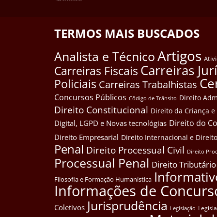
TERMOS MAIS BUSCADOS
Artigos
Analista e Técnico
Ativ
Carreiras Jur
Carreiras Fiscais
Ce
Policiais
Carreiras Trabalhistas
Concursos Públicos
Direito Adm
Côdigo de Trânsito
Direito Constitucional
Direito da Criança 
Direito do 
Digital, LGPD e Novas tecnológias
Direito Empresarial
Direito Internacional e Dire
Penal
Direito Processual Civil
Direito Pro
Processual Penal
Direito Tributário
Informativ
Filosofia e Formação Humanística
Informações de Concurs
Jurisprudência
Coletivos
Legisl
Legislação