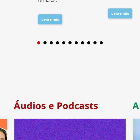
Leia mais
Leia mais
1
2
3
4
5
6
7
Áudios e Podcasts
A