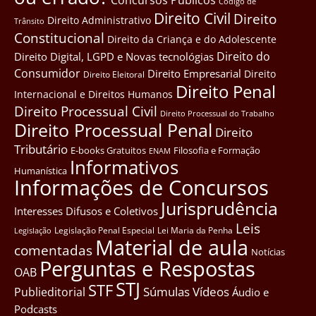
Côdigo de
Direito Civil
Direito
Direito Administrativo
Trânsito
Constitucional
Direito da Criança e do Adolescente
Direito do
Direito Digital, LGPD e Novas tecnológias
Consumidor
Direito Empresarial
Direito
Direito Eleitoral
Direito Penal
Internacional e Direitos Humanos
Direito Processual Civil
Direito Processual do Trabalho
Direito Processual Penal
Direito
Tributário
E-books Gratuitos
Filosofia e Formação
ENAM
Informativos
Humanística
Informações de Concursos
Jurisprudência
Interesses Difusos e Coletivos
Leis
Legislação Penal Especial
Lei Maria da Penha
Legislação
Material de aula
comentadas
Notícias
Perguntas e Respostas
OAB
STJ
STF
Súmulas
Vídeos
Publieditorial
Áudio e
Podcasts