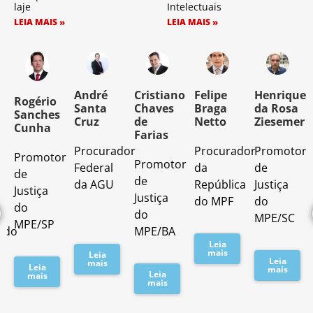
laje
Intelectuais
LEIA MAIS »
LEIA MAIS »
o
André
Cristiano
Felipe
Henrique
Rogério
Santa
Chaves
Braga
da Rosa
Sanches
Cruz
de
Netto
Ziesemer
Cunha
Farias
Procurador
Procurador
Promotor
Promotor
o
Promotor
Federal
da
de
de
de
da AGU
República
Justiça
Justiça
Justiça
do MPF
do
do
do
MPE/SC
MPE/SP
ado
MPE/BA
Leia
mais
Leia
Leia
mais
Leia
mais
Leia
mais
mais