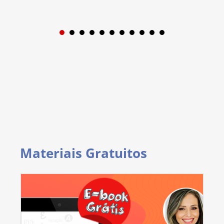
1
2
3
4
5
6
7
8
9
Materiais Gratuitos