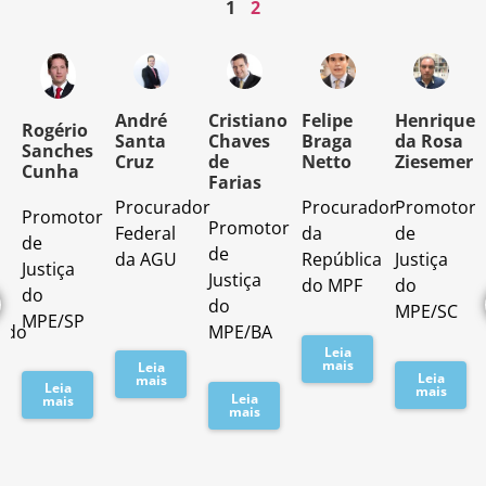
1
2
o
André
Cristiano
Felipe
Henrique
Rogério
Santa
Chaves
Braga
da Rosa
Sanches
Cruz
de
Netto
Ziesemer
Cunha
Farias
Procurador
Procurador
Promotor
Promotor
o
Promotor
Federal
da
de
de
de
da AGU
República
Justiça
Justiça
Justiça
do MPF
do
do
do
MPE/SC
MPE/SP
ado
MPE/BA
Leia
mais
Leia
Leia
mais
Leia
mais
Leia
mais
mais