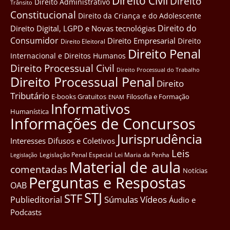
Direito Civil
Direito
Direito Administrativo
Trânsito
Constitucional
Direito da Criança e do Adolescente
Direito do
Direito Digital, LGPD e Novas tecnológias
Consumidor
Direito Empresarial
Direito
Direito Eleitoral
Direito Penal
Internacional e Direitos Humanos
Direito Processual Civil
Direito Processual do Trabalho
Direito Processual Penal
Direito
Tributário
E-books Gratuitos
Filosofia e Formação
ENAM
Informativos
Humanística
Informações de Concursos
Jurisprudência
Interesses Difusos e Coletivos
Leis
Legislação Penal Especial
Lei Maria da Penha
Legislação
Material de aula
comentadas
Notícias
Perguntas e Respostas
OAB
STJ
STF
Súmulas
Vídeos
Publieditorial
Áudio e
Podcasts