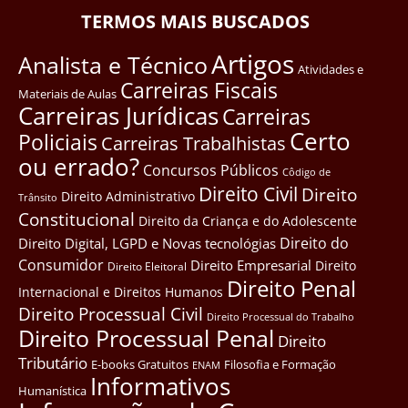
TERMOS MAIS BUSCADOS
Artigos
Analista e Técnico
Atividades e
Carreiras Fiscais
Materiais de Aulas
Carreiras Jurídicas
Carreiras
Certo
Policiais
Carreiras Trabalhistas
ou errado?
Concursos Públicos
Côdigo de
Direito Civil
Direito
Direito Administrativo
Trânsito
Constitucional
Direito da Criança e do Adolescente
Direito do
Direito Digital, LGPD e Novas tecnológias
Consumidor
Direito Empresarial
Direito
Direito Eleitoral
Direito Penal
Internacional e Direitos Humanos
Direito Processual Civil
Direito Processual do Trabalho
Direito Processual Penal
Direito
Tributário
E-books Gratuitos
Filosofia e Formação
ENAM
Informativos
Humanística