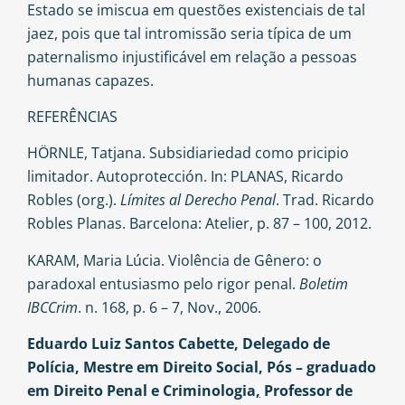
Estado se imiscua em questões existenciais de tal
jaez, pois que tal intromissão seria típica de um
paternalismo injustificável em relação a pessoas
humanas capazes.
REFERÊNCIAS
HÖRNLE, Tatjana. Subsidiariedad como pricipio
limitador. Autoprotección. In: PLANAS, Ricardo
Robles (org.).
Límites al Derecho Penal
. Trad. Ricardo
Robles Planas. Barcelona: Atelier, p. 87 – 100, 2012.
KARAM, Maria Lúcia. Violência de Gênero: o
paradoxal entusiasmo pelo rigor penal.
Boletim
IBCCrim
. n. 168, p. 6 – 7, Nov., 2006.
Eduardo Luiz Santos Cabette, Delegado de
Polícia, Mestre em Direito Social, Pós – graduado
em
Direito
Penal
e
Criminologia
,
Professor de