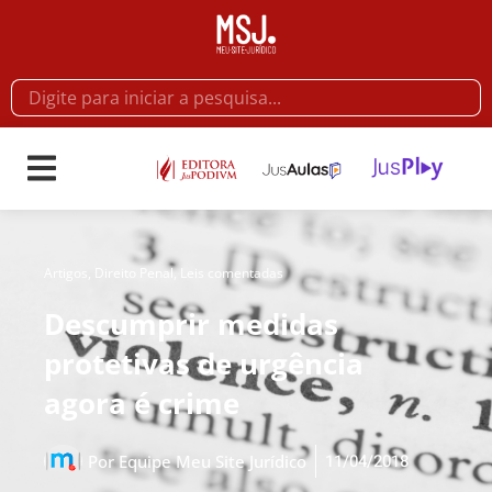
Artigos
,
Direito Penal
,
Leis comentadas
Descumprir medidas
protetivas de urgência
agora é crime
11/04/2018
Por
Equipe Meu Site Jurídico