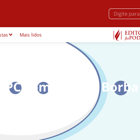
stas
Mais lidos
 CPC com Mozart Borba
]