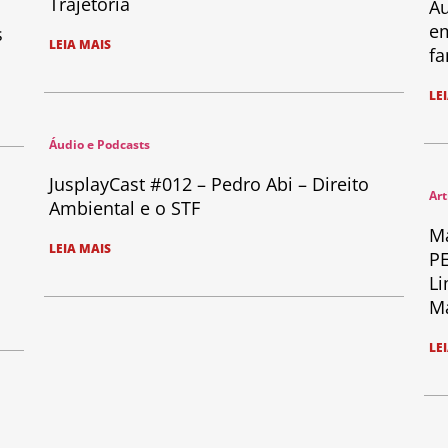
Trajetória
Au
em
s
LEIA MAIS
fa
LE
Áudio e Podcasts
JusplayCast #012 – Pedro Abi – Direito
Art
Ambiental e o STF
Ma
LEIA MAIS
PE
Li
Ma
LE