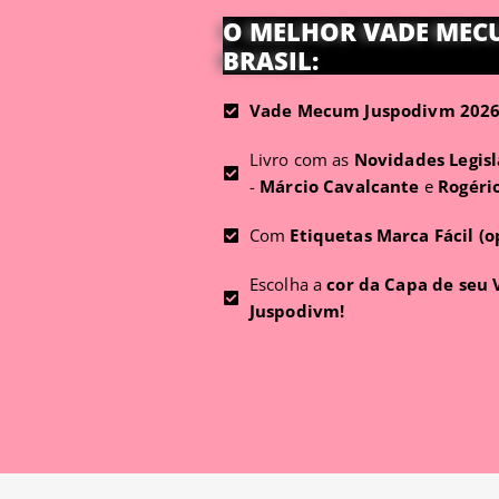
O MELHOR VADE MEC
BRASIL:
Vade Mecum Juspodivm 2026 
Livro com as
Novidades Legisl
-
Márcio Cavalcante
e
Rogéri
Com
Etiquetas Marca Fácil (o
Escolha a
cor da Capa de seu
Juspodivm!