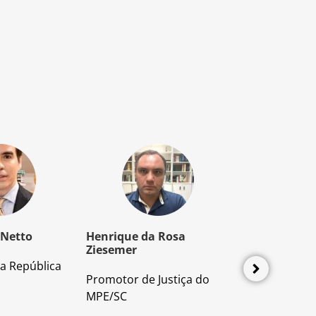
 Netto
Henrique da Rosa
Mozart Borb
Ziesemer
a República
Advogado e P
Promotor de Justiça do
Direito Proces
MPE/SC