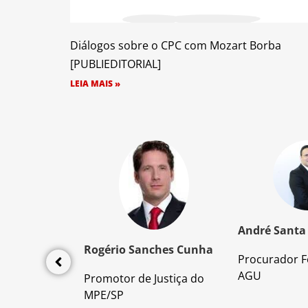
Diálogos sobre o CPC com Mozart Borba
[PUBLIEDITORIAL]
LEIA MAIS »
z Santos
André Santa
Rogério Sanches Cunha
Procurador F
lícia Civil
AGU
Promotor de Justiça do
da PC/SP
MPE/SP