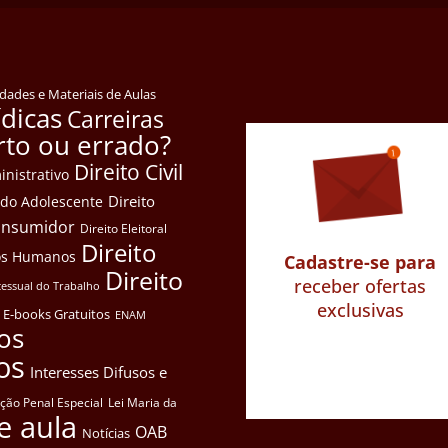
idades e Materiais de Aulas
ídicas
Carreiras
rto ou errado?
Direito Civil
inistrativo
Direito
e do Adolescente
Consumidor
Direito Eleitoral
Direito
itos Humanos
Cadastre-se para
Direito
receber ofertas
cessual do Trabalho
exclusivas
E-books Gratuitos
ENAM
os
os
Interesses Difusos e
ação Penal Especial
Lei Maria da
e aula
OAB
Notícias