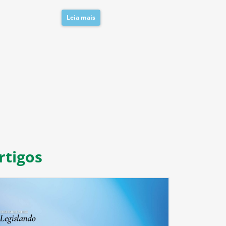
Leia mais
Leia mais
8
9
10
11
rtigos