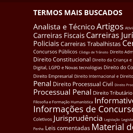
TERMOS MAIS BUSCADOS
Artigos
Analista e Técnico
Ativ
Carreiras Jur
Carreiras Fiscais
Ce
Policiais
Carreiras Trabalhistas
Concursos Públicos
Direito Adm
Côdigo de Trânsito
Direito Constitucional
Direito da Criança 
Direito do 
Digital, LGPD e Novas tecnológias
Direito Empresarial
Direito Internacional e Dire
Penal
Direito Processual Civil
Direito Pro
Processual Penal
Direito Tributário
Informativ
Filosofia e Formação Humanística
Informações de Concurs
Jurisprudência
Coletivos
Legisl
Legislação
Material d
Leis comentadas
Penha