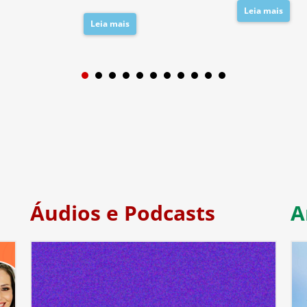
Leia mais
Leia mais
1
2
3
4
5
6
7
Áudios e Podcasts
A