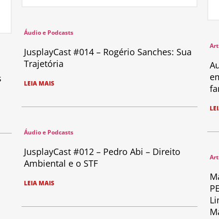
Áudio e Podcasts
Art
JusplayCast #014 – Rogério Sanches: Sua
Trajetória
Au
em
s
LEIA MAIS
fa
LE
Áudio e Podcasts
JusplayCast #012 – Pedro Abi – Direito
Art
Ambiental e o STF
Ma
LEIA MAIS
PE
Li
Ma