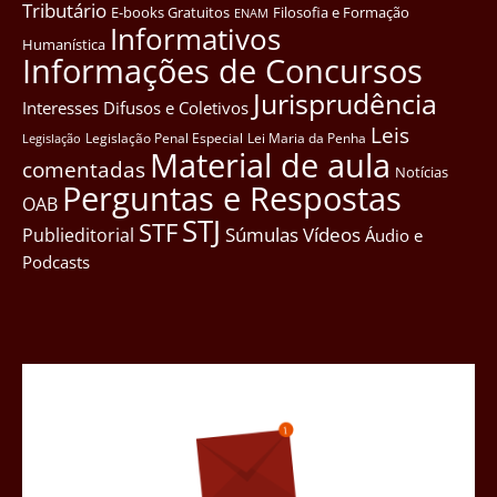
Tributário
E-books Gratuitos
Filosofia e Formação
ENAM
Informativos
Humanística
Informações de Concursos
Jurisprudência
Interesses Difusos e Coletivos
Leis
Legislação Penal Especial
Lei Maria da Penha
Legislação
Material de aula
comentadas
Notícias
Perguntas e Respostas
OAB
STJ
STF
Súmulas
Vídeos
Publieditorial
Áudio e
Podcasts