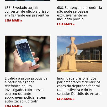
686: É vedado ao juiz
686: Sentença de pronúncia
converter de ofício a prisão
não pode se basear
em flagrante em preventiva
exclusivamente no
inquérito policial
LEIA MAIS »
LEIA MAIS »
É válida a prova produzida
Imunidade prisional dos
a partir da agenda
parlamentares federais: os
telefônica de um
casos do deputado federal
investigado, cujo acesso
Daniel Silveira e do ex-
ocorreu durante
senador Delcídio do Amaral
abordagem policial e sem
LEIA MAIS »
autorização judicial?
LEIA MAIS »