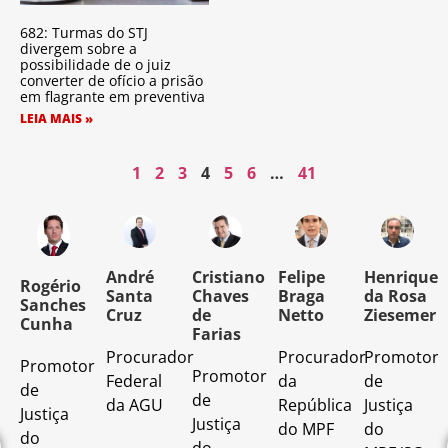
682: Turmas do STJ
divergem sobre a
possibilidade de o juiz
converter de ofício a prisão
em flagrante em preventiva
LEIA MAIS »
1
2
3
4
5
6
…
41
o
André
Cristiano
Felipe
Henrique
Rogério
Santa
Chaves
Braga
da Rosa
Sanches
Cruz
de
Netto
Ziesemer
Cunha
Farias
Procurador
Procurador
Promotor
Promotor
o
Promotor
Federal
da
de
de
de
da AGU
República
Justiça
Justiça
Justiça
do MPF
do
do
do