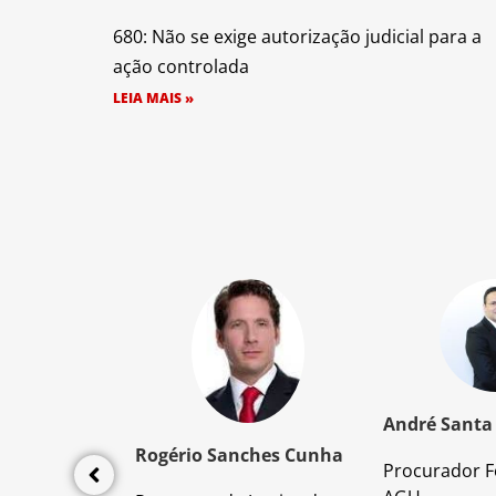
680: Não se exige autorização judicial para a
ação controlada
LEIA MAIS »
z Santos
André Santa
Rogério Sanches Cunha
Procurador F
lícia Civil