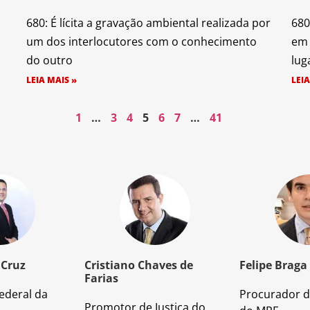
680: É lícita a gravação ambiental realizada por
680
um dos interlocutores com o conhecimento
em 
do outro
lug
LEIA MAIS »
LEIA
1
…
3
4
5
6
7
…
41
 Cruz
Cristiano Chaves de
Felipe Braga
Farias
ederal da
Procurador d
Promotor de Justiça do