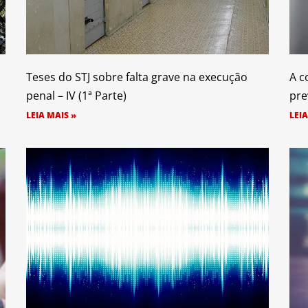
Teses do STJ sobre falta grave na execução
A c
penal – IV (1ª Parte)
pre
LEIA MAIS »
LEIA