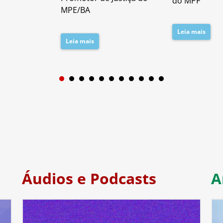
do MPF
MPE/BA
Leia mais
Leia mais
1
2
3
4
5
6
7
Áudios e Podcasts
A