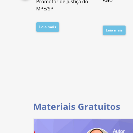
AGU
Promotor de Justiça do
da PC/SP
MPE/SP
Leia mais
Leia mais
Materiais Gratuitos