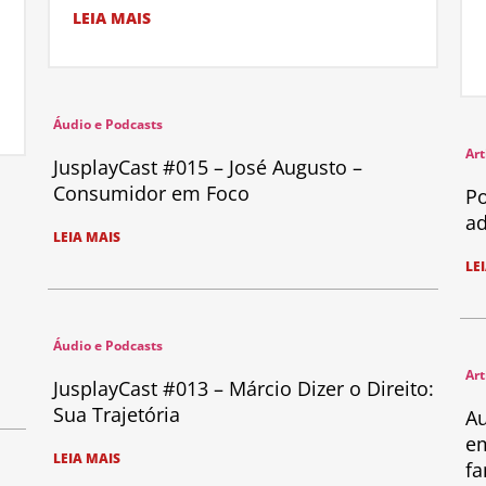
LEIA MAIS
Áudio e Podcasts
Art
JusplayCast #015 – José Augusto –
Consumidor em Foco
Po
ad
LEIA MAIS
LE
Áudio e Podcasts
Art
JusplayCast #013 – Márcio Dizer o Direito:
Sua Trajetória
Au
em
LEIA MAIS
fa