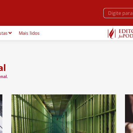
stas
Mais lidos
al
enal
.