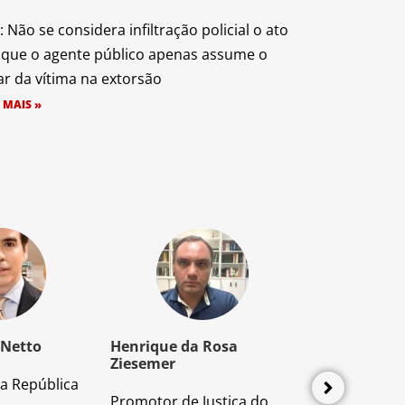
: Não se considera infiltração policial o ato
que o agente público apenas assume o
ar da vítima na extorsão
 MAIS »
 Netto
Henrique da Rosa
Mozart Borb
Ziesemer
a República
Advogado e P
Promotor de Justiça do