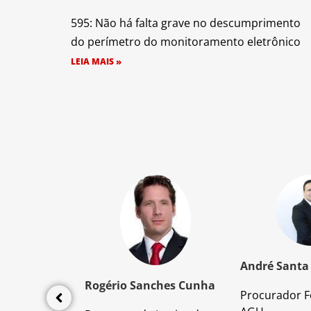
595: Não há falta grave no descumprimento
do perímetro do monitoramento eletrônico
LEIA MAIS »
z Santos
André Santa
Rogério Sanches Cunha
Procurador F
lícia Civil