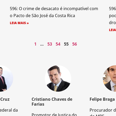
596: O crime de desacato é incompatível com
596
o Pacto de São José da Costa Rica
pod
dro
LEIA MAIS »
LEIA
1
…
53
54
55
56
 Cruz
Cristiano Chaves de
Felipe Braga
Farias
ederal da
Procurador d
Promotor de Justiça do