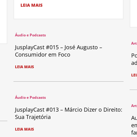
LEIA MAIS
Áudio e Podcasts
Art
JusplayCast #015 – José Augusto –
Consumidor em Foco
Po
ad
LEIA MAIS
LE
Áudio e Podcasts
Art
JusplayCast #013 – Márcio Dizer o Direito:
Sua Trajetória
Au
em
LEIA MAIS
fa