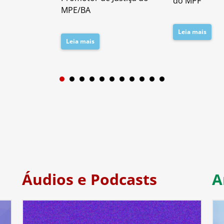
do MPF
MPE/BA
Leia mais
Leia mais
1
2
3
4
5
6
7
Áudios e Podcasts
A