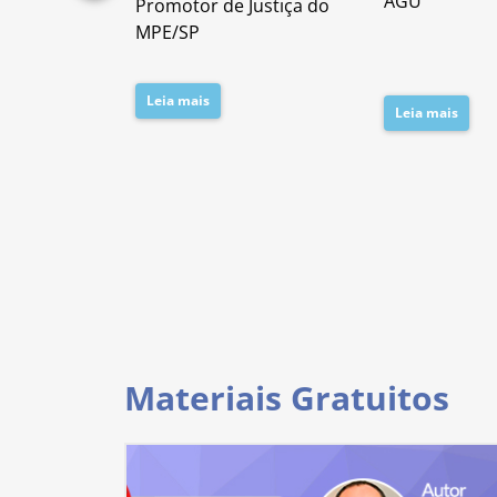
AGU
Promotor de Justiça do
da PC/SP
MPE/SP
Leia mais
Leia mais
Materiais Gratuitos