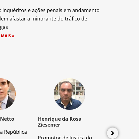
: Inquéritos e ações penais em andamento
em afastar a minorante do tráfico de
gas
 MAIS »
 Netto
Henrique da Rosa
Mozart Borb
Ziesemer
a República
Advogado e P
Promotor de Justiça do