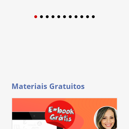
1
2
3
4
5
6
7
8
9
Materiais Gratuitos