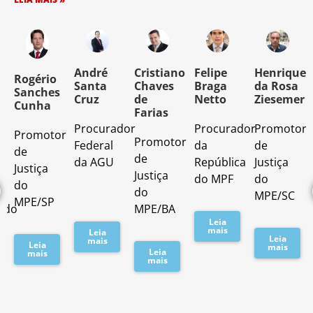
o
André
Cristiano
Felipe
Henrique
Rogério
Santa
Chaves
Braga
da Rosa
Sanches
Cruz
de
Netto
Ziesemer
Cunha
Farias
Procurador
Procurador
Promotor
Promotor
o
Promotor
Federal
da
de
de
de
da AGU
República
Justiça
Justiça
Justiça
do MPF
do
do
do
MPE/SC
MPE/SP
ado
MPE/BA
Leia
mais
Leia
Leia
mais
Leia
mais
Leia
mais
mais