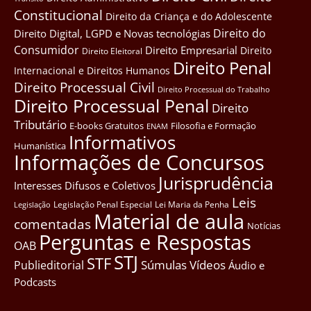
Constitucional
Direito da Criança e do Adolescente
Direito do
Direito Digital, LGPD e Novas tecnológias
Consumidor
Direito Empresarial
Direito
Direito Eleitoral
Direito Penal
Internacional e Direitos Humanos
Direito Processual Civil
Direito Processual do Trabalho
Direito Processual Penal
Direito
Tributário
E-books Gratuitos
Filosofia e Formação
ENAM
Informativos
Humanística
Informações de Concursos
Jurisprudência
Interesses Difusos e Coletivos
Leis
Legislação Penal Especial
Lei Maria da Penha
Legislação
Material de aula
comentadas
Notícias
Perguntas e Respostas
OAB
STJ
STF
Súmulas
Vídeos
Publieditorial
Áudio e
Podcasts